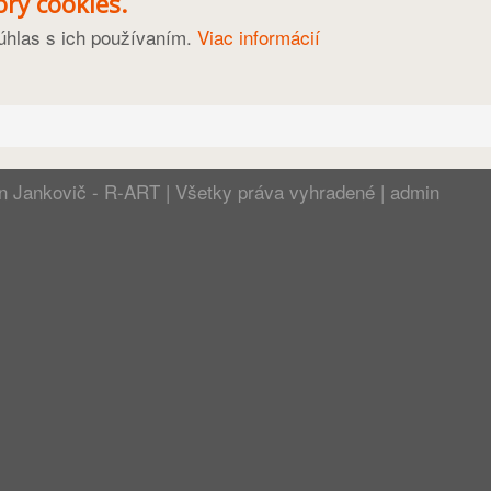
ry cookies.
úhlas s ich používaním.
Viac informácií
n Jankovič - R-ART
| Všetky práva vyhradené |
admin