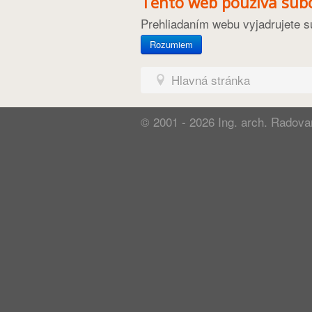
Tento web používa súbo
Prehliadaním webu vyjadrujete s
Rozumiem
Hlavná stránka
© 2001 - 2026
Ing. arch. Radova