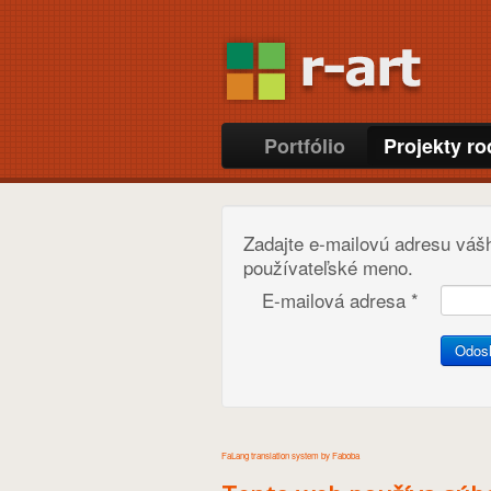
Portfólio
Projekty r
Zadajte e-mailovú adresu váš
používateľské meno.
E-mailová adresa
*
Odosl
FaLang translation system by Faboba