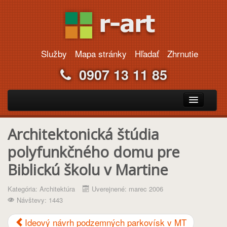
Služby
Mapa stránky
Hľadať
Zhrnutie
0907 13 11 85
Portfólio
Architektonická štúdia
Projekty rodinných domov
polyfunkčného domu pre
Webdizajn
Biblickú školu v Martine
Kontakt
Kategória:
Architektúra
Uverejnené: marec 2006
Návštevy: 1443
Ideový návrh podzemných parkovísk v MT