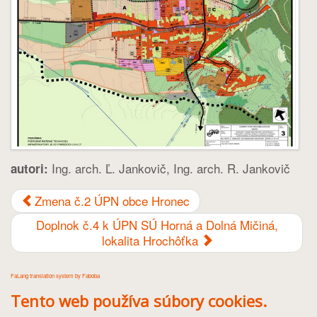
Ing. arch. Ľ. Jankovič, Ing. arch. R. Jankovič
autori:
Zmena č.2 ÚPN obce Hronec
Doplnok č.4 k ÚPN SÚ Horná a Dolná Mičiná,
lokalita Hrochôťka
FaLang translation system by Faboba
Tento web používa súbory cookies.