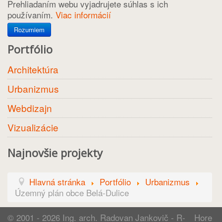
Prehliadaním webu vyjadrujete súhlas s ich
používaním.
Viac informácií
Rozumiem
Portfólio
Architektúra
Urbanizmus
Webdizajn
Vizualizácie
Najnovšie projekty
Hlavná stránka
Portfólio
Urbanizmus
Územný plán obce Belá-Dulice
© 2001 - 2026
Ing. arch. Radovan Jankovič - R-
Hore