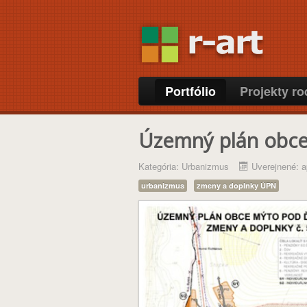
Portfólio
Projekty r
Územný plán obce
Kategória:
Urbanizmus
Uverejnené: a
urbanizmus
zmeny a doplnky ÚPN