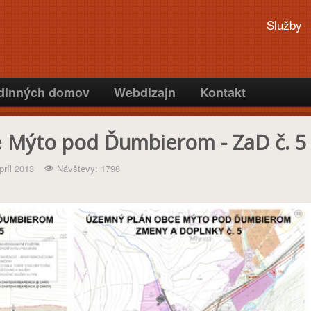
Služby
odinných domov
Webdizajn
Kontakt
 Mýto pod Ďumbierom - ZaD č. 5
príl 2013
Návštevy: 1798