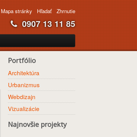
Mapa stránky
Hľadať
Zhrnutie
0907 13 11 85
Portfólio
Architektúra
Urbanizmus
Webdizajn
Vizualizácie
Najnovšie projekty