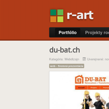
Portfólio
Projekty r
du-bat.ch
Kategória:
Webdizajn
Uverejnené: n
web - firemná prezentácia