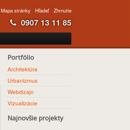
Mapa stránky
Hľadať
Zhrnutie
0907 13 11 85
Portfólio
Architektúra
Urbanizmus
Webdizajn
Vizualizácie
Najnovšie projekty